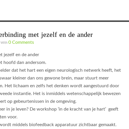
verbinding met jezelf en de ander
0 Comments
With
t jezelf en de ander
het hoofd dan andersom.
lder dat het hart een eigen neurologisch netwerk heeft, het
iswaar kleiner dan ons gewone brein, maar stuurt meer
m. Het lichaam en zelfs het denken wordt aangestuurd door
tweede instantie. Het is inmiddels wetenschappelijk bewezen
eert op gebeurtenissen in de omgeving.
er in je leven? De workshop ‘in de kracht van je hart’ geeft
ten voor.
me wordt middels biofeedback apparatuur zichtbaar gemaakt.