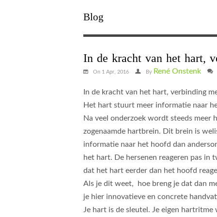
Blog
In de kracht van het hart, 
René Onstenk
On 1 Apr, 2016
By
In de kracht van het hart, verbinding me
Het hart stuurt meer informatie naar 
Na veel onderzoek wordt steeds meer he
zogenaamde hartbrein. Dit brein is wel
informatie naar het hoofd dan anderso
het hart. De hersenen reageren pas in 
dat het hart eerder dan het hoofd reag
Als je dit weet, hoe breng je dat dan me
je hier innovatieve en concrete handvat
Je hart is de sleutel. Je eigen hartrit